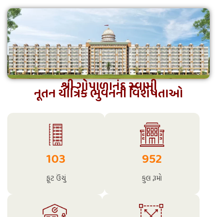
શ્રી ગોપાળાનંદ સ્વામી
નૂતન યાત્રિક ભુવનની વિશેષતાઓ
103
952
ફૂટ ઉંચું
કુલ રૂમો