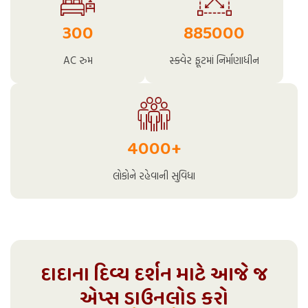
300
885000
AC રુમ
સ્ક્વેર ફૂટમાં નિર્માણાધીન
4000
+
લોકોને રહેવાની સુવિધા
દાદાના દિવ્ય દર્શન માટે આજે જ
એપ્સ ડાઉનલોડ કરો