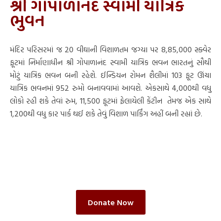
શ્રી ગોપાળાનંદ સ્વામી યાત્રિક
ભુવન
મંદિર પરિસરમાં જ 20 વીઘાની વિશાળતમ જગ્યા પર 8,85,000 સ્ક્વેર
ફૂટમાં નિર્માણાધીન શ્રી ગોપાળાનંદ સ્વામી યાત્રિક ભવન ભારતનું સૌથી
મોટું યાત્રિક ભવન બની રહેશે. ઈન્ડિયન રોમન શૈલીમાં 103 ફૂટ ઊંચા
યાત્રિક ભવનમાં 952 રુમો બનાવવામાં આવશે. એકસાથે 4,000થી વધુ
લોકો રહી શકે તેવાં રુમ, 11,500 ફૂટમાં ફેલાયેલી કેંટીન તેમજ એક સાથે
1,200થી વધુ કાર પાર્ક થઈ શકે તેવું વિશાળ પાર્કિંગ અહીં બની રહ્યાં છે.
Donate Now